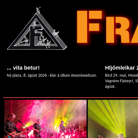
... vita betur!
Hljómleikar 
Ný plata, 8. ágúst 2026 - klár á öllum steymisveitum.
Bird 29. maí, Moss
Vagninn Flateyri, 1
ágúst.