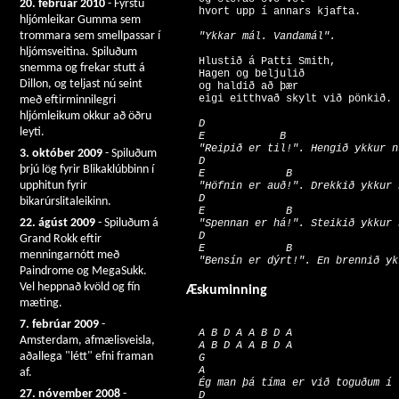
20. febrúar 2010
- Fyrstu
hljómleikar Gumma sem
trommara sem smellpassar í
"Ykkar mál. Vandamál".
hljómsveitina. Spiluðum
  Hlustið á Patti Smith, 

snemma og frekar stutt á
  Hagen og beljulið 

Dillon, og teljast nú seint
  og haldið að þær 

með eftirminnilegri
hljómleikum okkur að öðru
  D                

leyti.
  E            B 

  "Reipið er til!". Hengið ykkur nú
3. október 2009
- Spiluðum
  D                

þrjú lög fyrir Blikaklúbbinn í
  E             B 

upphitun fyrir
  "Höfnin er auð!". Drekkið ykkur n
  D                

bikarúrslitaleikinn.
  E             B 

22. ágúst 2009
- Spiluðum á
  "Spennan er há!". Steikið ykkur n
  D                    

Grand Rokk eftir
  E             B 

menningarnótt með
Paindrome og MegaSukk.
Vel heppnað kvöld og fín
Æskuminning
mæting.
7. febrúar 2009
-
  A B D A A B D A 

Amsterdam, afmælisveisla,
  A B D A A B D A 

aðallega "létt" efni framan
  G                    

  A 

af.
  Ég man þá tíma er við toguðum í 
27. nóvember 2008
-
  D 
