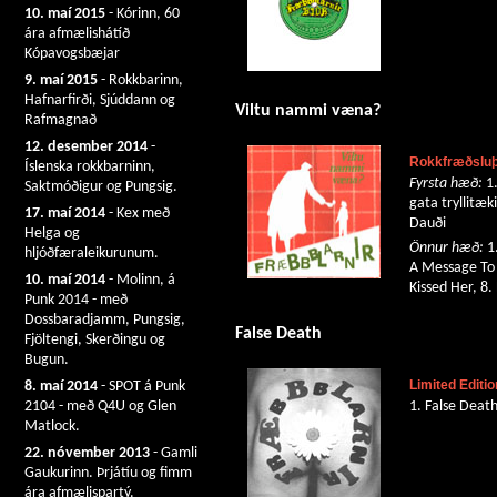
10. maí 2015
- Kórinn, 60
ára afmælishátíð
Kópavogsbæjar
9. maí 2015
- Rokkbarinn,
Hafnarfirði, Sjúddann og
Viltu nammi væna?
Rafmagnað
12. desember 2014
-
Rokkfræðsluþ
Íslenska rokkbarninn,
Fyrsta hæð:
1.
Saktmóðigur og Pungsig.
gata tryllitæki
17. maí 2014
- Kex með
Dauði
Helga og
Önnur hæð:
1.
hljóðfæraleikurunum.
A Message To Y
10. maí 2014
- Molinn, á
Kissed Her, 8.
Punk 2014 - með
Dossbaradjamm, Pungsig,
False Death
Fjöltengi, Skerðingu og
Bugun.
Limited Editi
8. maí 2014
- SPOT á Punk
2104 - með Q4U og Glen
1. False Deat
Matlock.
22. nóvember 2013
- Gamli
Gaukurinn. Þrjátíu og fimm
ára afmælispartý.