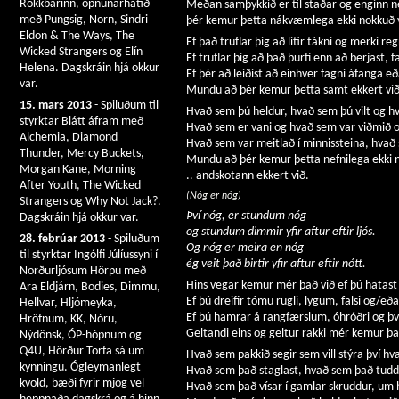
Rokkbarinn, opnunarhátíð
Meðan samþykkið er til staðar og enginn ney
með Pungsig, Norn, Sindri
þér kemur þetta nákvæmlega ekki nokkuð 
Eldon & The Ways, The
Ef það truflar þig að litir tákni og merki r
Wicked Strangers og Elín
Ef truflar þig að það þurfi enn að berjast, 
Helena. Dagskráin hjá okkur
Ef þér að leiðist að einhver fagni áfanga eð
var.
Mundu að þér kemur þetta samt ekkert við
15. mars 2013
- Spiluðum til
Hvað sem þú heldur, hvað sem þú vilt og hva
styrktar Blátt áfram með
Hvað sem er vani og hvað sem var viðmið o
Alchemia, Diamond
Hvað sem var meitlað í minnissteina, hvað s
Thunder, Mercy Buckets,
Mundu að þér kemur þetta nefnilega ekki 
Morgan Kane, Morning
.. andskotann ekkert við.
After Youth, The Wicked
(Nóg er nóg)
Strangers og Why Not Jack?.
Því nóg, er stundum nóg
Dagskráin hjá okkur var.
og stundum dimmir yfir aftur eftir ljós.
28. febrúar 2013
- Spiluðum
Og nóg er meira en nóg
til styrktar Ingólfi Júlíussyni í
ég veit það birtir yfir aftur eftir nótt.
Norðurljósum Hörpu með
Hins vegar kemur mér það við ef þú hatast v
Ara Eldjárn, Bodies, Dimmu,
Ef þú dreifir tómu rugli, lygum, falsi og/eða
Hellvar, Hljómeyka,
Ef þú hamrar á rangfærslum, óhróðri og þ
Hröfnum, KK, Nóru,
Geltandi eins og geltur rakki mér kemur þa
Nýdönsk, ÓP-hópnum og
Q4U, Hörður Torfa sá um
Hvað sem pakkið segir sem vill stýra því hv
kynningu. Ógleymanlegt
Hvað sem það staglast, hvað sem það tudd
kvöld, bæði fyrir mjög vel
Hvað sem það vísar í gamlar skruddur, um h