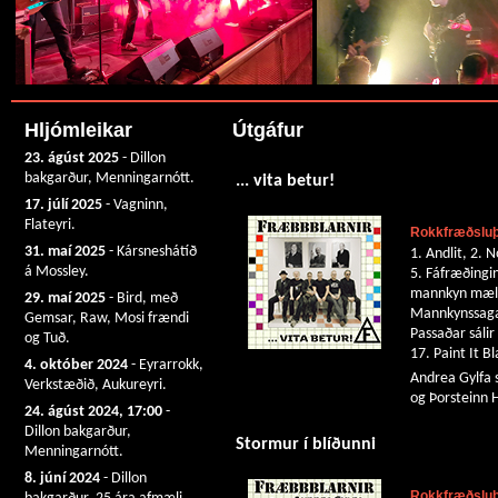
Hljómleikar
Útgáfur
23. ágúst 2025
- Dillon
bakgarður, Menningarnótt.
... vita betur!
17. júlí 2025
- Vagninn,
Flateyri.
Rokkfræðsluþ
31. maí 2025
- Kársneshátíð
1. Andlit, 2. 
á Mossley.
5. Fáfræðingin
mannkyn mælti
29. maí 2025
- Bird, með
Mannkynssagan
Gemsar, Raw, Mosi frændi
Passaðar sálir 
og Tuð.
17. Paint It B
4. október 2024
- Eyrarrokk,
Andrea Gylfa s
Verkstæðið, Aukureyri.
og Þorsteinn H
24. ágúst 2024, 17:00
-
Dillon bakgarður,
Stormur í blíðunni
Menningarnótt.
8. júní 2024
- Dillon
Rokkfræðsluþj