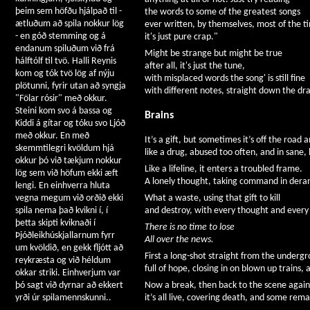
þeim sem höfðu hjálpað til -
the words to some of the greatest songs
ætluðum að spila nokkur lög
ever written, by themselves, most of the t
- en góð stemming og á
it's just pure crap."
endanum spiluðum við frá
Might be strange but might be true
hálftólf til tvö. Halli Reynis
after all, it's just the tune,
kom og tók tvö lög af nýju
with misplaced words the song' is still fine
plötunni, fyrir utan að syngja
with different notes, straight down the dra
"Fölar rósir" með okkur.
Steini kom svo á bassa og
Brains
Kiddi á gítar og tóku svo Ljóð
með okkur. En með
It’s a gift, but sometimes it’s off the road 
skemmtilegri kvöldum hjá
like a drug, abused too often, and in sane, 
okkur þó við tækjum nokkur
Like a lifeline, it enters a troubled frame.
lög sem við höfum ekki æft
A lonely thought, taking command in deran
lengi. En einhverra hluta
What a waste, using that gift to kill
vegna megum við orðið ekki
and destroy, with every thought and every 
spila nema það kvikni í, í
þetta skipti kviknaði í
There is no time to lose
Þjóðleikhúskjallarnum fyrr
All over the news.
um kvöldið, en gekk fljótt að
First a long-shot straight from the underg
reykræsta og við héldum
full of hope, closing in on blown up trains, 
okkar striki. Einhverjum var
Now a break, then back to the scene again
þó sagt við dyrnar að ekkert
it’s all live, covering death, and some remai
yrði úr spilamennskunni..