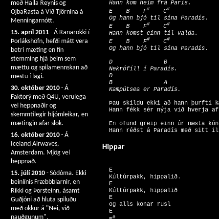
með Halla Reynis og
  Hann kom heim frá París. 

#
#
  E    B    F
    C
OjbaRasta á Við Tjörnina á
  Og hann bjó til sína Paradís. 

Menningarnótt.
#
#
  E    B    F
    C
15. apríl 2011
- Á Ranarokki í
  Hann komst einn til valda. 

#
#
Þorlákshöfn, hefði mátt vera
  E    B    F
    C
betri mæting en fín
stemming hjá þeim sem
  D               B 

mættu og spilamennskan að
  Nekrófíll í Paradís. 

  D               

mestu í lagi.
  B               A 

30. október 2010
- Á
Faktorý með Q4U, verulega
  Þau skildu ekki að hann þurfti k
vel heppnaðir og
skemmtilegir hljómleikar, en
mætingin afar slök.
  En öfund greip einn úr næsta kón
16. október 2010
- Á
Iceland Airwaves,
Hippar
Amsterdam. Mjög vel
heppnað.
  E 

15. júlí 2010
- Sódóma. Ekki
  Kúltúrpakk, hippalið. 

beinlínis Fræbbblarnir, en
  E 

Rikki og Þorsteinn, ásamt
  Kúltúrpakk, hippalið 

  E 

Guðjóni að hluta spiluðu
  og alls konar rusl 

með okkur á "Nei, við
  E                  

nauðgunum".
#