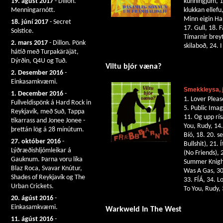
19. ágúst 2017
- Dillon.
kunningjum, 1
Menningarnótt.
klukkan ellefu
Minn eigin Ham
18. júní 2017
- Secret
17. Gull, 18. 
Solstice.
Tímarnir breyt
2. mars 2017
- Dillon. Pönk
skilaboð, 24. 
hátíð með Turpakäräjät,
Dýrðin, Q4U og Tuð.
Viltu bjór væna?
2. Desember 2016
-
Einkasamkvæmi.
Smekkleysa, j
1. December 2016
-
1. Lover Pleas
Fullveldispönk á Hard Rock in
5. Public Imag
Reykjavík, með Suð, Tappa
11. Og upp rís
tíkarrass and Jonee Jonee -
You, Rudy, 14. 
þrettán lög á 28 mínútum.
Bíó, 18. 20. s
27. október 2016
-
Bullshit), 21.
Lýðræðishljómleikar á
(No Friends), 
Gauknum. Þarna voru líka
Summer Knight
Blaz Roca, Svavar Knútur,
Was A Gas, 30
Shades of Reykjavík og The
33. FÍÁ, 34. L
Urban Crickets.
To You, Rudy, 
20. ágúst 2016
-
Einkasamkvæmi.
Warkweld In The West
11. ágúst 2016
-