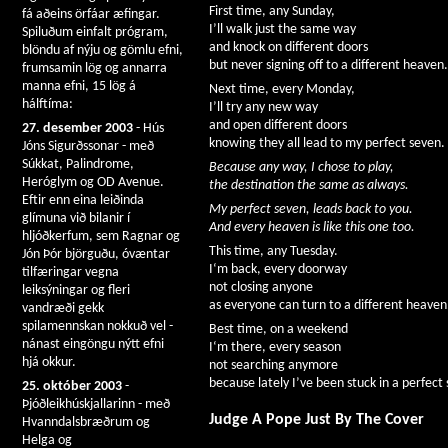
First time, any Sunday,
fá aðeins örfáar æfingar.
I’ll walk just the same way
Spiluðum einfalt prógram,
and knock on different doors
blöndu af nýju og gömlu efni,
but never signing off to a different heaven.
frumsamin lög og annarra
manna efni, 15 lög á
Next time, every Monday,
hálftíma:
I’ll try any new way
and open different doors
27. desember 2003
- Hús
knowing they all lead to my perfect seven.
Jóns Sigurðssonar - með
Súkkat, Palindrome,
Because any way, I chose to play,
Heróglym og OD Avenue.
the destination the same as always.
Eftir enn eina leiðinda
My perfect seven, leads back to you.
glímuna við bilanir í
And every heaven is like this one too.
hljóðkerfum, sem Ragnar og
This time, any Tuesday.
Jón Þór björguðu, óvæntar
I‘m back, every doorway
tilfæringar vegna
not closing anyone
leiksýningar og fleri
as everyone can turn to a different heaven
vandræði gekk
spilamennskan nokkuð vel -
Best time, on a weekend
nánast eingöngu nýtt efni
I‘m there, every season
hjá okkur.
not searching anymore
because lately I’ve been stuck in a perfect
25. október 2003
-
Þjóðleikhúskjallarinn - með
Judge A Pope Just By The Cover
Hvanndalsbræðrum og
Helga og