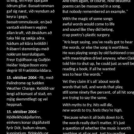
streng, en Freyr bjargaði
And then again, of course, how beautiful
öðrum gítar. Bassatromman
poems can be massacred in a song.
gaf sig næst, við reyndum að
But nobody remembered an example."
keyra í gegn,
With the magic of some songs
bassatrommulausir, en það
awful words would come to life
vantaði einhvern veginn
and sound like they did belong,
allan kraft, við ákváðum að
crap poetry's plastic surgery.
taka hlé og sækja aðra.
"Kris kept saying, you've really got to hear
Náðum að klára kvöldið í
the words, or else the song is worthless.
frábærri stemmingu með
He was playing songs by old fashioned croo
nokkrum keyrslulögum.
with meaningless drivel anyway, when Clai
Freyr Eyjólfsson og Guðjón
told him to shut up, he could just as well b
Heiðar Valgarðsson voru
reading a book, if all he wanted
slegnir til Fræbbblariddara.
was to hear the words."
15. október 2004
- FB, með
Yet they claim it's all 'about words
Palindrome og Sudden
words that tell, and words that play,
Weather Change. Kvöldið var
still some ninety five percent, of all hit son
lengi að komast af stað, en
are trying to say the same.
mjög skemmtilegt og vel
heppnað.
With myths to fry, hits will die,
new words to try, feels they're high.
15. október 2004
-
Þjóðleikhúskjallarinn,
"Because when it all boils down to it,
einhvers konar útgáfuteiti
the words really don't matter, it's just
fyrir Dót, buðum vinum,
a question of whether the music is worth
kunningjum, fjölskyldu og
anything at all or not. Just try reading