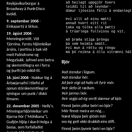
  að heilagt uppgjör hvers

Reykjavíkurborgar á
  leiddi til að leyndar-

Broadway á Punk-Disco
kvöldi.
  Því allt að einu mætti

9. september 2006
-
  annað hvert eitt rit

Einkapartý á Sirkus.
  taka og túlka alla þætti

19. ágúst 2006
-
Menningarnótt. Við
  Að þræða stíga þröngu

  þá sem heimta smátt.

Tjörnina. Fyrstu hljómleikar
  Því mun á réttu og röngu

ársins, í portinu á bak við
með Palindrome og
MegaSukk. Jafnvel enn betra
Bjór
og skemmtilegra en í fyrra
og þurfti þó mikið til.
Það stendur í lögum.
Það stendur hér.
16. júní 2006
- Nokkur lög á
Að þeir eigi að hafa vit fyrir mér.
Árbæjarsafni í tilefni af
Þeir slefa út ræðum.
opnun stórskemmtilegrar
Þeir jarma í kór.
sýningar um punk / diskó
Þeir segja að ég verði slæmur af bjór.
tímann.
Finnst þeim pillur betri en bjór?
22. desember 2005
- Nelly's.
Mér finnst meira en nóg...
Minningarhljómleikar um
Næst klippa þeir glösin mín
Bjarna Þór ("Móhíkana"),
svo ég geti ekki drukkið eins stíft.
Guðjón hljóp í skarð Helga á
bassa, sem forfallaðist
Finnst þeim þynnir betri en bjór?