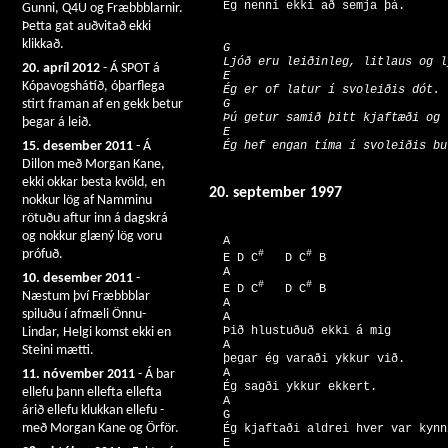
  Ég nenni ekki að semja þá.

Gunni, Q4U og Fræbbblarnir.
Þetta gat auðvitað ekki
klikkað.
  G 

  Ljóð eru leiðinleg, litlaus og lj
20. apríl 2012
- Á SPOT á
  E 

Kópavogshátíð, óþarflega
  Ég er of latur í svoleiðis dót. 

  G 

stirt framan af en gekk betur
  Þú getur samið þitt kjaftæði og 
þegar á leið.
  E 

  Ég hef engan tíma í svoleiðis bul
15. desember 2011
- Á
Dillon með Morgan Kane,
ekki okkar besta kvöld, en
20. september 1997
nokkur lög af Namminu
rötuðu aftur inn á dagskrá
og nokkur glæný lög voru
  A 

prófuð.
#
#
  E D C
   D C
 B 

  A 

10. desember 2011
-
#
#
  E D C
   D C
 B 

Næstum því Fræbbblar
  A 

spiluðu í afmæli Önnu-
  A 

  Þið hlustuðuð ekki á mig 

Lindar, Helgi komst ekki en
  A 

Steini mætti.
  þegar ég varaði ykkur við. 

  A 

11. nóvember 2011
- Á bar
  Ég sagði ykkur ekkert. 

ellefu þann ellefta ellefta
  A                          

árið ellefu klukkan ellefu -
  G  

með Morgan Kane og Örför.
  Ég kjaftaði aldrei hver var kynn
  E 
