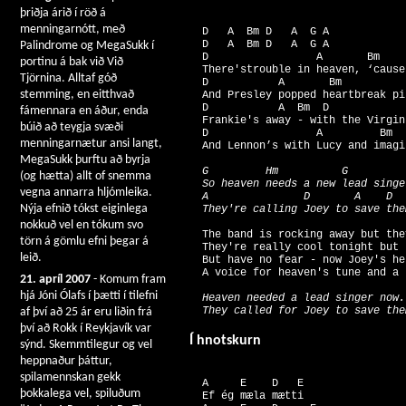
þriðja árið í röð á
menningarnótt, með
  D   A  Bm D   A  G A 

  D   A  Bm D   A  G A 

Palindrome og MegaSukk í
  D                 A       Bm    
portinu á bak við Við
  There'strouble in heaven, ‘cause
Tjörnina. Alltaf góð
  D           A       Bm          
stemming, en eitthvað
  And Presley popped heartbreak pi
  D           A  Bm  D            
fámennara en áður, enda
  Frankie's away - with the Virgin
búið að teygja svæði
  D                 A         Bm  
menningarnætur ansi langt,
MegaSukk þurftu að byrja
  G         Hm          G          
(og hætta) allt of snemma
  So heaven needs a new lead singe
vegna annarra hljómleika.
  A               D       A    D  
Nýja efnið tókst eiginlega
nokkuð vel en tókum svo
  The band is rocking away but the
törn á gömlu efni þegar á
  They're really cool tonight but 
leið.
  But have no fear - now Joey's her
21. apríl 2007
- Komum fram
hjá Jóni Ólafs í þætti í tilefni
  Heaven needed a lead singer now. 
af því að 25 ár eru liðin frá
því að Rokk í Reykjavík var
Í hnotskurn
sýnd. Skemmtilegur og vel
heppnaður þáttur,
spilamennskan gekk
  A     E    D   E

þokkalega vel, spiluðum
  Ef ég mæla mætti
