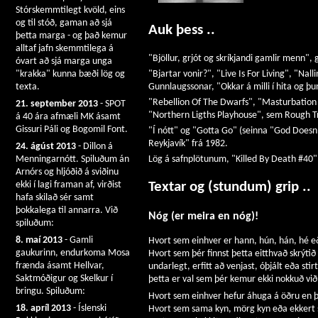
Stórskemmtilegt kvöld, eins
og til stóð, gaman að sjá
Auk þess ..
þetta marga - og það kemur
alltaf jafn skemmtilega á
"Bjöllur, grjót og skríkjandi gamlir menn", g
óvart að sjá marga unga
"Bjartar vonir?", "Live Is For Living", "N
"krakka" kunna bæði lög og
Gunnlaugssonar, "Okkar á milli í hita og þu
texta.
"Rebellion Of The Dwarfs", "Masturbation 
21. september 2013
- SPOT
"Northern Ligths Playhouse", sem Rough Tra
á 40 ára afmæli MK ásamt
Gissuri Páli og Bogomil Font.
"Í nótt" og "Gotta Go" (seinna "God Doesn
Reykjavík" frá 1982.
24. ágúst 2013
- Dillon á
Lög á safnplötunum, "Killed By Death #40"
Menningarnótt. Spiluðum án
Arnórs og hljóðið á sviðinu
ekki í lagi framan af, virðist
Textar og (stundum) grip ..
hafa skilað sér samt
þokkalega til annarra. Við
Nóg (er meira en nóg)!
spiluðum:
8. maí 2013
- Gamli
Hvort sem einhver er hann, hún, hán, hé e
gaukurinn, endurkoma Mosa
Hvort sem þér finnst þetta eitthvað skrýtið
frænda ásamt Hellvar,
undarlegt, erfitt að venjast, óþjált eða stirt
Saktmóðigur og Skelkur í
þetta er val sem þér kemur ekki nokkuð við
bringu. Spiluðum:
Hvort sem einhver hefur áhuga á öðru en 
18. apríl 2013
- Íslenski
Hvort sem sama kyn, mörg kyn eða ekkert s