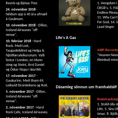
Reynis og Bjössa Thor.
1. Hengdum í e
CBGB's, 5. Föla
24. nóvember 2018
-
Endless Pleas
héldum upp á 40 ára afmæli
11. Why Can't 
á Gauknum.
For God, 14. 
10. nóvember 2018
- Dillon,
Lead Singer
Iceland Airwaves "off-
venue".
Life's A Gas
10. febrúar 2018
- Hard
Rock. Með Lost,
AMP Records
Taugadeildinni og Helga &
"Heaven Neede
hljóðfæraleikurunum. Valli
tileinkuð min
fastur í London, en Iðunn
söng og Steini, Árni Daníel
og Óskar hlupu í skarðið.
17. nóvember 2017
-
Gaukurinn. Með Sham 69,
Leiksvið fáránleikans og Roð.
Dásamleg sönnun um framhaldslíf
5. nóvember 2017
- Dillon,
Iceland Airwaves "off-
Rokkfræðsluþ
venue".
1. Stolið öllu 
2. nóvember 2017
- Hard
Litir, 5. Sins
Rock Cafe, Iceland Airwaves.
ómar, 8. Bjöll