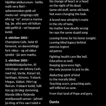
No change of heart or a head
hljóðfæraleikurunum - hefðu
on the night of his dead.
mátt vera fleiri -
Same old stuff, same old book.
spilamennskan gekk að
Not even changing the look.
mestu vel - eingöngu nýtt
efni og "ný" annarra manna
A brand new almighty’s mate
lög, þe. efni sem við höfum
in the city of hate.
ekki gefið út - vel heppnað
No matter how deadly wrong
kvöld.
he raps the same stupid song
4. október 2003
-
Leaving Rome for his home tonight.
Champions Cafe, helst til
Leaving blind legacy behind.
fámennt, en skemmtilegt
sanctus tegere
fyrir okkur - og að okkur
ad patres
sýndist - þá sem mættu.
Fighting health care like hell.
3. október 2003
-
Education as well.
Þjóðleikhúskjallarinn, til
Keeping ignorance high.
minningar um Johnny Cash,
the only purpose to just to die.
með Val, Varða, Rúnari Júl,
Abducting spirit of kind
Santiago, Kimono, Trabant,
to the morally blind.
Megas, Súkkat, Pétri og
Teaching scorn, preaching pain,
fleirum. Frábært kvöld, fullt
self inflicted as sane.
hús og ótrúleg stemming.
From that land of Pope and gory.
Blanda ólíkra flytjenda
smellpassaði saman - jafnvel
Dante
þó Ring of Fire væri tekið 4