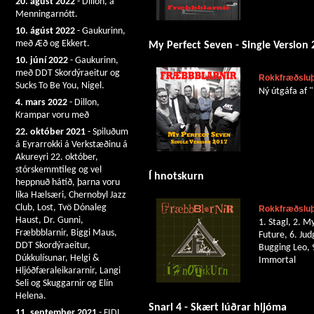
20. ágúst 2022
- Dillon, á
Menningarnótt.
10. ágúst 2022
- Gaukurinn,
með Æð og Ekkert.
My Perfect Seven - Single Version
10. júní 2022
- Gaukurinn,
með DDT Skordýraeitur og
Rokkfræðsluþj
Sucks To Be You, Nigel.
Ný útgáfa af "
4. mars 2022
- Dillon,
Krampar voru með
22. október 2021
- Spiluðum
á Eyrarrokki á Verkstæðinu á
Akureyri 22. október,
stórskemmtileg og vel
Í hnotskurn
heppnuð hátíð, þarna voru
líka Hælsæri, Chernobyl Jazz
Club, Lost, Tvö Dónaleg
Rokkfræðsluþ
Haust, Dr. Gunni,
1. Stagl, 2. M
Fræbbblarnir, Biggi Maus,
Future, 6. Jud
DDT Skordýraeitur,
Bugging Leo, 
Dúkkulísunar, Helgi &
Immortal
Hljóðfæraleikararnir, Langi
Seli og Skuggarnir og Elín
Helena.
Snarl 4 - Skært lúðrar hljóma
11. september 2021
- FIDI