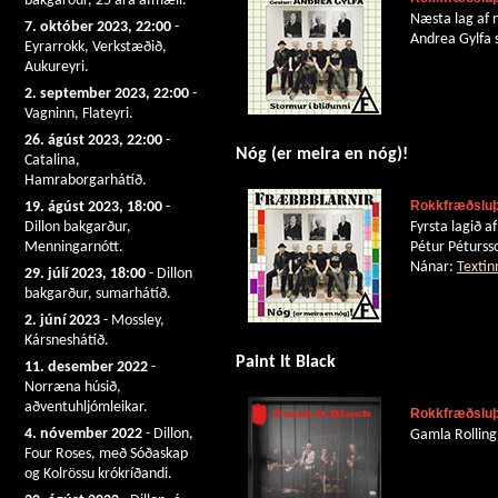
bakgarður, 25 ára afmæli.
Næsta lag af n
7. október 2023, 22:00
-
Andrea Gylfa s
Eyrarrokk, Verkstæðið,
Aukureyri.
2. september 2023, 22:00
-
Vagninn, Flateyri.
26. ágúst 2023, 22:00
-
Nóg (er meira en nóg)!
Catalina,
Hamraborgarhátíð.
Rokkfræðsluþj
19. ágúst 2023, 18:00
-
Dillon bakgarður,
Fyrsta lagið af
Menningarnótt.
Pétur Péturss
Nánar:
Textin
29. júlí 2023, 18:00
- Dillon
bakgarður, sumarhátíð.
2. júní 2023
- Mossley,
Kársneshátíð.
Paint It Black
11. desember 2022
-
Norræna húsið,
aðventuhljómleikar.
Rokkfræðsluþj
4. nóvember 2022
- Dillon,
Gamla Rolling 
Four Roses, með Sóðaskap
og Kolrössu krókríðandi.