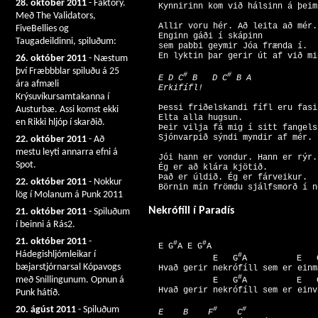
28. október 2011
- Faktorý.
Með The Validators,
  Allir voru hér. Að leita að mér. 
FiveBellies og
  Enginn gáði í skápinn 

Taugadeildinni, spiluðum:
  sem pabbi geymir Jóa frænda í. 

26. október 2011
- Næstum
því Fræbbblar spiluðu á 25
#
#
  E D C
 B   D C
 B A 

ára afmæli
Krýsuvíkursamtakanna í
  Þessi friðelskandi fífl eru fasi
Austurbæ. Assi komst ekki
  Elta alla hugsun. 

en Rikki hljóp í skarðið.
  Þeir vilja fá mig í sitt fangelsi
22. október 2011
- Að
mestu leyti annarra efni á
  Jói hann er vondur. Hann er rýr. 
Spot.
  Ég er að klára kjötið. 

  Það er úldið. Ég er fárveikur. 

22. október 2011
- Nokkur
lög í Molanum á Punk 2011
Nekrófíll í Paradís
21. október 2011
- Spiluðum
í beinni á Rás2.
21. október 2011
-
#
#
  E G
A E G
A 

Hádegishljómleikar í
#
             E   G
A          E   
bæjarstjórnarsal Kópavogs
  Hvað gerir nekrófíll sem er einma
#
með Snillingunum. Opnun á
             E   G
A          E   
Punk hátíð.
20. ágúst 2011
- Spiluðum
#
#
  E    B    F
    C