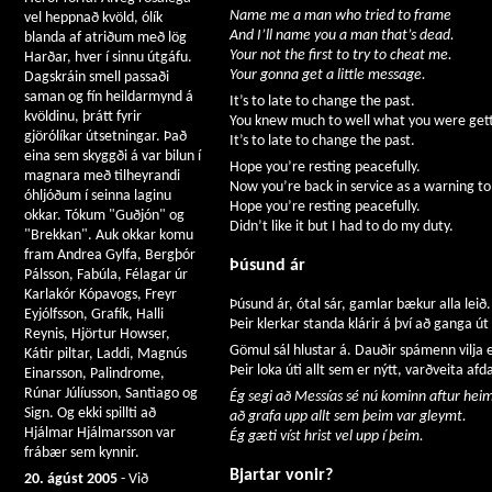
Name me a man who tried to frame
vel heppnað kvöld, ólík
And I’ll name you a man that’s dead.
blanda af atriðum með lög
Your not the first to try to cheat me.
Harðar, hver í sinnu útgáfu.
Your gonna get a little message.
Dagskráin smell passaði
saman og fín heildarmynd á
It’s to late to change the past.
kvöldinu, þrátt fyrir
You knew much to well what you were gett
gjörólíkar útsetningar. Það
It’s to late to change the past.
eina sem skyggði á var bilun í
Hope you’re resting peacefully.
magnara með tilheyrandi
Now you’re back in service as a warning t
óhljóðum í seinna laginu
Hope you’re resting peacefully.
okkar. Tókum "Guðjón" og
Didn’t like it but I had to do my duty.
"Brekkan". Auk okkar komu
fram Andrea Gylfa, Bergþór
Þúsund ár
Pálsson, Fabúla, Félagar úr
Karlakór Kópavogs, Freyr
Þúsund ár, ótal sár, gamlar bækur alla leið.
Eyjólfsson, Grafík, Halli
Þeir klerkar standa klárir á því að ganga út
Reynis, Hjörtur Howser,
Gömul sál hlustar á. Dauðir spámenn vilja e
Kátir piltar, Laddi, Magnús
Þeir loka úti allt sem er nýtt, varðveita af
Einarsson, Palindrome,
Rúnar Júlíusson, Santiago og
Ég segi að Messías sé nú kominn aftur hei
Sign. Og ekki spillti að
að grafa upp allt sem þeim var gleymt.
Hjálmar Hjálmarsson var
Ég gæti víst hrist vel upp í þeim.
frábær sem kynnir.
Bjartar vonir?
20. ágúst 2005
- Við