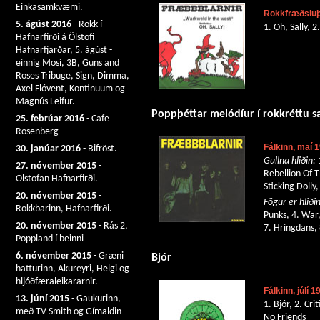
Einkasamkvæmi.
Rokkfræðsluþ
5. ágúst 2016
- Rokk í
1. Oh, Sally, 
Hafnarfirði á Ölstofi
Hafnarfjarðar, 5. ágúst -
einnig Mosi, 3B, Guns and
Roses Tribuge, Sign, Dimma,
Axel Flóvent, Kontinuum og
Magnús Leifur.
Poppþéttar melódíur í rokkréttu 
25. febrúar 2016
- Cafe
Rosenberg
Fálkinn, maí 
30. janúar 2016
- Bifröst.
Gullna hliðin:
1
27. nóvember 2015
-
Rebellion Of T
Ölstofan Hafnarfirði.
Sticking Dolly
20. nóvember 2015
-
Fögur er hliðin
Rokkbarinn, Hafnarfirði.
Punks, 4. War,
20. nóvember 2015
- Rás 2,
7. Hringdans,
Poppland í beinni
6. nóvember 2015
- Græni
Bjór
hatturinn, Akureyri, Helgi og
hljóðfæraleikararnir.
Fálkinn, júlí 1
13. júní 2015
- Gaukurinn,
1. Bjór, 2. Cr
með TV Smith og Gímaldin
No Friends