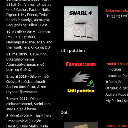
53 hátíðin, Vilnius, Lithuania
- með Cadion, Pack of Nails,
Erðanúmúsík,
Pigeon is My Friend, Tedas
"Bugging Leo" 
Bandis ir Kandys, Alcotopia,
Padugnės og Sullen Guest
19. október 2019
- Orientu
Im Culus, Egilsbúð,
Neskaupsstað með Máni and
the roadkillers, Gróa og DDT
Litli putttinn
31. maí 2019
- Gaukurinn,
útgáfuhljómleikar
Rokkfræðsluþj
Atómstöðvarinnar, með
Í hnotskurn
þeim og Guðný.
Immortal (Pu
5. apríl 2019
- Dillon - með
Grúska Babúska, afmæli
Trúlaus jól
Andreu Jónsdóttur, Arnór
Ótrúleg jól 20
reyndar fjarverandi.
Judge a Pope j
7. mars 2019
- Dillon -
My Perfect S
einkasamkvæmi, Steini kom í
stað Helga á bassa
Dót
8. febrúar 2019
- Hard Rock
- með Projekt (Guðjón
Sonet, októbe
Heiðar), Unni Malín, Halla