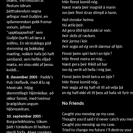
óvænt. Við misstum af
Mér finnst komið nóg.
flestum öðrum
Næst mæla þeir magnið á mann
þátttakendum vegna
svo þeir finni strax stimpil á hann.
æfingar með Guðjóni, en
Það stendur heima.
spilamennskan gekk framar
Nú ætla þeir.
vonum, jafnvel
Að gera lítið kjötstykki úr mér.
"uppklappsefnið" sem
Þeir slefa út ræðum.
Guðjón þurfti að læra á
Þeir jarma í kór.
sviðinu. En sérstaklega góð
Þeir segja að ég verði slæmur af bjór.
stemming og þokkaleg
Finnst þeim spíri betri en bjór?
mæting, nokkrir hafa þó haft
Mér finnst meira en nóg...
samband, sem hefðu viljað
Næst gera þeir Ríkið að bar
mæta, en vissu ekki af þessu
svo ég verði að hella í mig þar.
kvöldi...
Finnst þeim límið betra en bjór?
8. desember 2005
- Paddy's
Mér finnst komið nóg..
Pub í Keflavík, með Ælu og
Þeir segja að ég hafi vit til að velja þá
Mextrakt. Mjög
en ég hafi ekki vit til þess að hafa vit fyrir 
skemmtilegir hljómleikar, að
okkur fannst, með tveimur
No Friends
þrælgóðum ungum
hljómsveitum.
Caught you messing up my case.
10. september 2005
-
Thought you’d said I’d never catch you mess
Borgarleikhúsinu, tókum
Caught you messing up my case.
þátt í tónleikum til heiðurs
Tried to change my future I’ll destroy your
Herði Torfa. Alveg rosalega