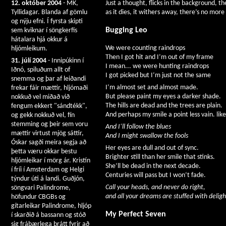
Just a thought, flicks in the background, th
12. október 2004
- MK,
as it dies, it withers away, there’s no more 
Tyllidagar. Blanda af gömlu
og nýju efni. Í fyrsta skipti
Bugging Leo
sem kviknar í söngkerfis
hátalara hjá okkur á
We were counting raindrops
hljómleikum.
Then I got hit and I’m out of my frame
31. júlí 2004
- Innipúkinn í
I mean... we were hunting raindrops
Iðnó, spiluðum allt of
I got picked but I‘m just not the same
snemma og þar af leiðandi
I‘m almost set and almost made.
frekar fáir mættir, hljómaði
But please paint my eyes a darker shade.
nokkuð vel miðað við
The hills are dead and the trees are plain.
fengum ekkert "sándtékk",
And perhaps my smile a point less vain. lik
og gekk nokkuð vel, fín
stemming og þeir sem voru
And I‘ll follow the blues
mættir virtust mjög sáttir,
And I might swallow the fools
Óskar sagði meira segja að
Her eyes are dull and out of sync.
þetta væru okkar bestu
Brighter still than her smile that stinks.
hljómleikar í mörg ár. Kristín
She‘ll be dead in the next decade.
í fríi í Amsterdam og Helgi
Centuries will pass but I won‘t fade.
týndur úti á landi. Guðjón,
Call your heads, and never do right,
söngvari Palindrome,
and all your dreams are stuffed with deligh
höfundur CBGBs og
gítarleikar Palindrome, hljóp
My Perfect Seven
í skarðið á bassann og stóð
sig frábærlega þrátt fyrir að