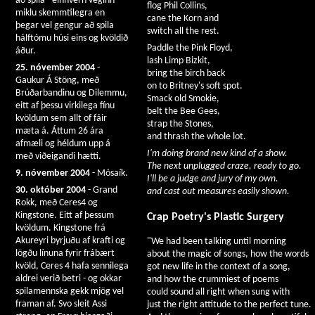
að spila - einhvern veginn
flog Phil Collins,
miklu skemmtilegra en
cane the Korn and
þegar vel gengur að spila
switch all the rest.
hálftómu húsi eins og kvöldið
Paddle the Pink Floyd,
áður.
lash Limp Bizkit,
25. nóvember 2004
-
bring the birch back
Gaukur Á Stöng, með
on to Britney's soft spot.
Brúðarbandinu og Dilemmu,
Smack old Smokie,
eitt af þessu virkilega fínu
belt the Bee Gees,
kvöldum sem allt of fáir
strap the Stones,
mæta á. Áttum 26 ára
and thrash the whole lot.
afmæli og héldum upp á
I'm doing brand new kind of a show.
með viðeigandi hætti.
The next unplugged craze, ready to go.
9. nóvember 2004
- Mósaík.
I'll be a judge and jury of my own.
30. október 2004
- Grand
and cast out measures easily shown.
Rokk, með Ceres4 og
Kingstone. Eitt af þessum
Crap Poetry's Plastic Surgery
kvöldum. Kingstone frá
Akureyri byrjuðu af krafti og
"We had been talking until morning
lögðu línuna fyrir frábært
about the magic of songs, how the words
kvöld, Ceres 4 hafa sennilega
got new life in the context of a song,
aldrei verið betri - og okkar
and how the crummiest of poems
spilamennska gekk mjög vel
could sound all right when sung with
framan af. Svo sleit Assi
just the right attitude to the perfect tune.