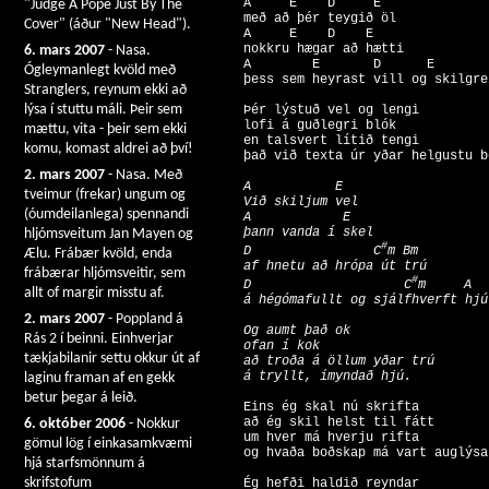
  A     E    D     E

"Judge A Pope Just By The
  með að þér teygið öl

Cover" (áður "New Head").
  A     E    D    E

  nokkru hægar að hætti

6. mars 2007
- Nasa.
  A        E       D      E

Ógleymanlegt kvöld með
Stranglers, reynum ekki að
lýsa í stuttu máli. Þeir sem
  Þér lýstuð vel og lengi

  lofi á guðlegri blók

mættu, vita - þeir sem ekki
  en talsvert lítið tengi

komu, komast aldrei að því!
2. mars 2007
- Nasa. Með
  A           E

tveimur (frekar) ungum og
  Við skiljum vel

(óumdeilanlega) spennandi
  A            E

  þann vanda í skel

hljómsveitum Jan Mayen og
#
  D                C
m Bm

Ælu. Frábær kvöld, enda
  af hnetu að hrópa út trú

frábærar hljómsveitir, sem
#
  D                    C
m     A

allt of margir misstu af.
2. mars 2007
- Poppland á
  Og aumt það ok

Rás 2 í beinni. Einhverjar
  ofan í kok

tækjabilanir settu okkur út af
  að troða á öllum yðar trú

laginu framan af en gekk
betur þegar á leið.
  Eins ég skal nú skrifta

  að ég skil helst til fátt

6. október 2006
- Nokkur
  um hver má hverju rifta

gömul lög í einkasamkvæmi
hjá starfsmönnum á
skrifstofum
  Ég hefði haldið reyndar
