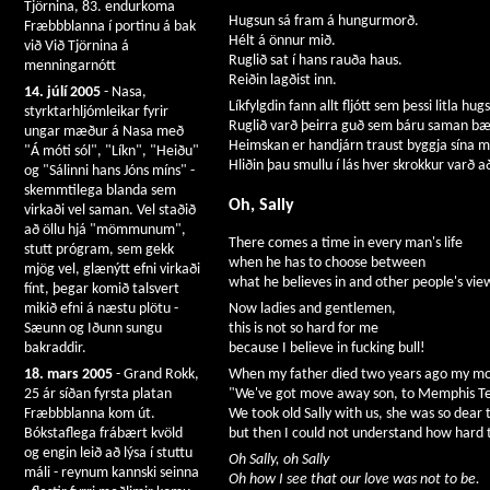
Tjörnina, 83. endurkoma
Hugsun sá fram á hungurmorð.
Fræbbblanna í portinu á bak
Hélt á önnur mið.
við Við Tjörnina á
Ruglið sat í hans rauða haus.
menningarnótt
Reiðin lagðist inn.
14. júlí 2005
- Nasa,
Líkfylgdin fann allt fljótt sem þessi litla hu
styrktarhljómleikar fyrir
Ruglið varð þeirra guð sem báru saman bæ
ungar mæður á Nasa með
Heimskan er handjárn traust byggja sína 
"Á móti sól", "Líkn", "Heiðu"
Hliðin þau smullu í lás hver skrokkur varð að
og "Sálinni hans Jóns míns" -
skemmtilega blanda sem
Oh, Sally
virkaði vel saman. Vel staðið
að öllu hjá "mömmunum",
There comes a time in every man's life
stutt prógram, sem gekk
when he has to choose between
mjög vel, glænýtt efni virkaði
what he believes in and other people's vie
fínt, þegar komið talsvert
mikið efni á næstu plötu -
Now ladies and gentlemen,
Sæunn og Iðunn sungu
this is not so hard for me
bakraddir.
because I believe in fucking bull!
18. mars 2005
- Grand Rokk,
When my father died two years ago my mo
25 ár síðan fyrsta platan
"We've got move away son, to Memphis T
Fræbbblanna kom út.
We took old Sally with us, she was so dear 
Bókstaflega frábært kvöld
but then I could not understand how hard 
og engin leið að lýsa í stuttu
Oh Sally, oh Sally
máli - reynum kannski seinna
Oh how I see that our love was not to be.