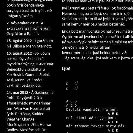
heppnaða dagskrá og á hinn
Mundu að mér kemur það heldur betur við
bógin fyrir óendanlega
Því í grunni eru þetta fáfræði- og fordómah
sorglega baráttu Ingólfs við
Heimska, hugsunarleysi, skammsýnin sljó,
illvígan sjúkdóm.
Stundum sett fram til að þykjast vera í góðr
2. nóvember 2012
- Á
samt kemur mér það heldur betur við.
Extravaganza hljómleikum
Enda þótt mannvonska og hatur séu matreid
GogoYoko á Bar 11.
Og þó svo að þvælunni sé pakkað inn í alls ky
18. ágúst 2012
- Í garðinum
Þó svo að fylgið safnist saman á miðlum mis
hjá Dillon á Menningarnótt.
á meðan hatrið heldur áfram
kemur mér heldur það heldur betur við.
10. ágúst 2012
- Spiluðum
.. ég svara, ég loka - því mér kemur þetta v
nokkur lög við opnun á
myndlistarsýningu Guðrúnar
Ljóð
Benediktu Elíasdóttur á
KexHostel. Gummi, Steini,
Assi, Iðunn, Valli stóðu
#
  D   C
vaktina í þetta skipti.
#
  D   C
24. maí 2012
- Á Gauknum á
Rokk í Reykjavík 2.0 á
  A E D                

afmælishátíð myndarinnar
  A E D 

sem Wim Van Hooste stóð
  Djöfuls vandræði hjá mér. 

                      A E D 

fyrir. Bartónar, Sudden
  Hef ekkert að segja þér. 

Weather Change,
                      A E D 

Morðingjarnir, Æla, Hellvar,
  Þér finnast textar mikið mál. 

Bodies, Mosi frændi, Dr.
                      A E D 
