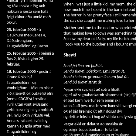
- flestir fyrri meðlimir komu
When I was just a little kid, my mom, she di
og tóku nokkur lög auk
how much time I spent in the barn instead 
nokkurra gesta sem hafa
The horror in her pretty face I still remem
fylgt okkur eða unnið með
the day she caught me making love to her 
okkur.
Mother sent me to the doctor who printed
25. febrúar 2005
- á
that making love to cows was something te
Gauknum með Ceres 4,
So now my dear old Sally, my life is rich and 
Dáðadrengjum,
I took you to the butcher and I bought myse
Taugadeildinni og Bacon.
25. febrúar 2005
- í beinni á
Skeyti
Rás 2, föstudaginn 25.
febrúar.
Send þú línu um það út.
Sendu skeyti, póstkort, Emil strax út.
18. febrúar 2005
- gestir á
Sendu í einum grænum línu um það út.
Grand Rokk hjá
Send þú skeyti strax út.
Taugadeildinni og
Vonbrigðum. Héldum okkur
Þegar ekki sviplegt að sötra hljótt
við glænýtt og óútgefið efni
og ef að sagnabankarnir skammast (sín) fljó
(nema CBGB's) í restina.
ef það kerfi hverfur sem engin skil
Fyrir utan vont sviðssánd
kann á afl þess marks sem kannski hvergi er 
gekk bara eiginlega nokkuð
og ef þið hreinsið út eftir dösuð dýr
vel, nýju lögin virkuðu vel.
og dettur loksins í hug að skipta um fyrsta g
Annars frábært kvöld og
Þegar ekki er siðlaust að smakka ár
gaman að spila aftur með
og seigir teppabankarar fella tár
Taugadeildinni og
og lið sem ól á rangindinum grímulaust