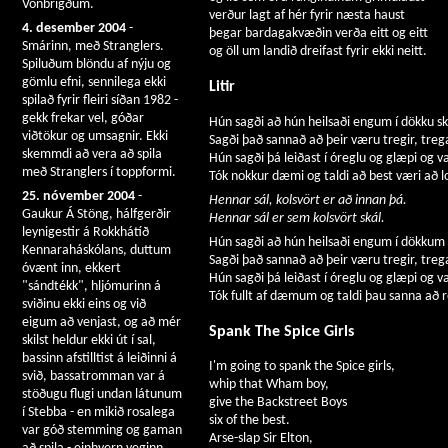
Vonbrigðum.
verður lagt af hér fyrir næsta haust
4. desember 2004
-
þegar bardagakvæðin verða eitt og eitt
Smárinn, með Stranglers.
og öll um landið dreifast fyrir ekki neitt.
Spiluðum blöndu af nýju og
gömlu efni, sennilega ekki
Litir
spilað fyrir fleiri síðan 1982 -
gekk frekar vel, góðar
Hún sagði að hún heilsaði engum í dökku s
viðtökur og umsagnir. Ekki
Sagði það sannað að þeir væru tregir, trega
skemmdi að vera að spila
Hún sagði þá leiðast í óreglu og glæpi og 
með Stranglers í toppformi.
Tók nokkur dæmi og taldi að best væri að lo
25. nóvember 2004
-
Hennar sál, kolsvört er að innan þá.
Gaukur Á Stöng, hálfgerðir
Hennar sál er sem kolsvört skál.
leynigestir á Rokkhátíð
Hún sagði að hún heilsaði engum í dökkum f
Kennaraháskólans, duttum
Sagði það sannað að þeir væru tregir, tregar
óvænt inn, ekkert
Hún sagði þá leiðast í óreglu og glæpi og 
"sándtékk", hljómurinn á
Tók fullt af dæmum og taldi þau sanna að ré
sviðinu ekki eins og við
eigum að venjast, og að mér
Spank The Spice Girls
skilst heldur ekki út í sal,
bassinn afstilltist á leiðinni á
I'm going to spank the Spice girls,
svið, bassatromman var á
whip that Wham boy,
stöðugu flugi undan látunum
give the Backstreet Boys
í Stebba - en mikið rosalega
six of the best.
var góð stemming og gaman
Arse-slap Sir Elton,