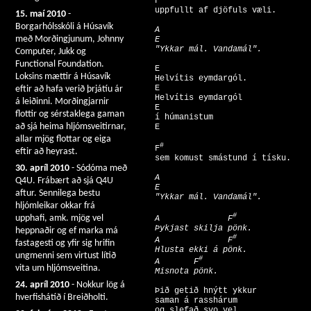
  F
15. maí 2010
-
Borgarhólsskóli á Húsavík
A               

með Morðingjunum, Johnny
  E      

  "Ykkar mál. Vandamál".
Computer, Jukk og
Functional Foundation.
  E 

Loksins mættir á Húsavík
  Helvítis eymdargól. 

  E 

eftir að hafa verið þrjátíu ár
  Helvítis eymdargól 

á leiðinni. Morðingjarnir
  E 

flottir og sérstaklega gaman
  í húmanistum 

að sjá heima hljómsveitirnar,
  E 

allar mjög flottar og eiga
#
  F
eftir að heyrast.
30. apríl 2010
- Sódóma með
A               

Q4U. Frábært að sjá Q4U
  E      

aftur. Sennilega bestu
  "Ykkar mál. Vandamál".
hljómleikar okkar frá
#
upphafi, amk. mjög vel
  A              F
  Þykjast skilja pönk. 

heppnaðir og ef marka má
#
  A              F
fastagesti og yfir sig hrifin
  Hlusta ekki á pönk. 

ungmenni sem virtust lítið
#
  A       F
vita um hljómsveitina.
24. apríl 2010
- Nokkur lög á
  Þið getið hnýtt ykkur 

hverfishátíð í Breiðholti.
  saman á rasshárum 

  og slefað svo vel 
