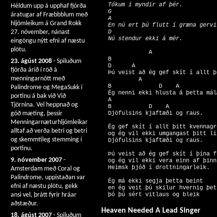
  Tókum í myndir af þér. 

Héldum upp á upphaf fjórða
  G                   

áratugar af Fræbbblum með
  A 

hljómleikum á Grand Rokk
  En nú ert þú flutt í græna gervi
  D 

27. nóvember, nánast
eingöngu nýtt efni af næstu
plötu.
              A     

  B               

23. ágúst 2008
- Spiluðum
  D      A 

fjórða árið í röð á
  Þú veist að ég gef skít í allt þ
menningarnótt með
           A   

  B              D    A 

Palindrome og MegaSukk í
  Ég nenni ekki hlusta á þetta málæ
portinu á bak við Við
  A         

Tjörnina. Vel heppnað og
  B           D    A 

góð mæting, þessir
Menningarnæturhljómleikar
  Ég gef skít í allt þitt kvennagro
alltaf að verða betri og betri
  og ég vil ekki umgangast þitt li
og skemmtileg stemming í
portinu.
  Þú veist að ég gef skít í þína f
9. nóvember 2007
-
  og ég vil ekki vera einn af þinn
Amsterdam með Coral og
Palindrome, uppistaðan var
  Ég má ekki segja þetta beint 

efni af næstu plötu, gekk
  en ég veit þú skilur hvernig þet
ansi vel, þrátt fyrir hráar
aðstæður.
Heaven Needed A Lead Singer
18. ágúst 2007
- Spiluðum